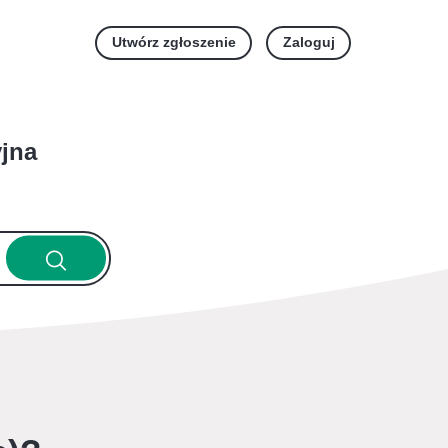
Utwórz zgłoszenie
Zaloguj
yjna