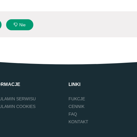
Nie
ORMACJE
LINKI
ULAMIN SERWISU
FUKCJE
ULAMIN COOKIES
CENNIK
FAQ
KONTAKT