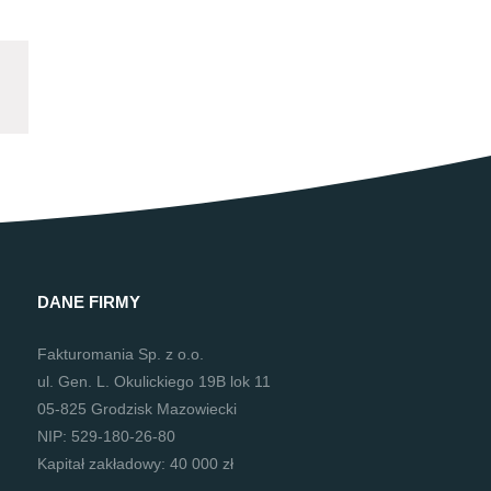
DANE FIRMY
Fakturomania Sp. z o.o.
ul. Gen. L. Okulickiego 19B lok 11
05-825 Grodzisk Mazowiecki
NIP: 529-180-26-80
Kapitał zakładowy: 40 000 zł