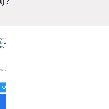
a)?
rzez
iu w
nych
nelu