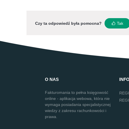
Czy ta odpowiedź była pomocna?
Tak
O NAS
INF
Fakturomania to pełna księgowość
REG
online - aplikacja webowa, która nie
REG
wymaga posiadania specjalistycznej
wiedzy z zakresu rachunkowości i
prawa.