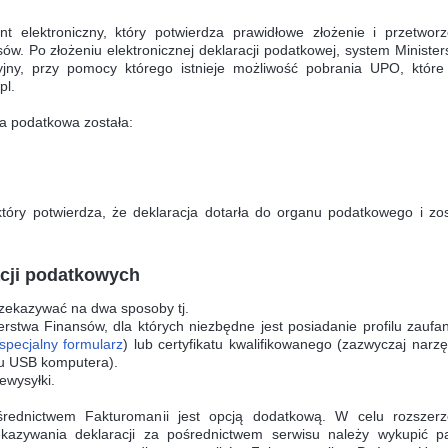
elektroniczny, który potwierdza prawidłowe złożenie i przetworz
ów. Po złożeniu elektronicznej deklaracji podatkowej, system Minister
ny, przy pomocy którego istnieje możliwość pobrania UPO, które 
pl.
ja podatkowa została:
óry potwierdza, że deklaracja dotarła do organu podatkowego i zos
acji podatkowych
ekazywać na dwa sposoby tj.
terstwa Finansów, dla których niezbędne jest posiadanie profilu zaufa
specjalny formularz
) lub certyfikatu kwalifikowanego (zazwyczaj narz
u USB komputera).
ewysyłki.
średnictwem Fakturomanii jest opcją dodatkową. W celu rozszerz
ekazywania deklaracji za pośrednictwem serwisu należy wykupić pa