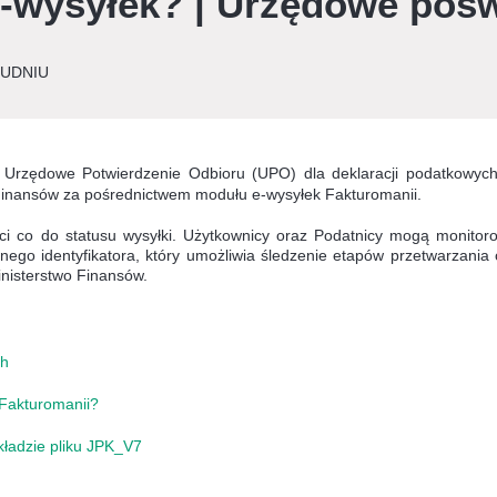
e-wysyłek? | Urzędowe poś
OŁUDNIU
Urzędowe Potwierdzenie Odbioru (UPO) dla deklaracji podatkowych
Finansów za pośrednictwem modułu e-wysyłek Fakturomanii.
i co do statusu wysyłki.
Użytkownicy oraz Podatnicy mogą monitor
nego identyfikatora, który umożliwia śledzenie etapów przetwarzania 
inisterstwo Finansów.
ch
Fakturomanii?
kładzie pliku JPK_V7