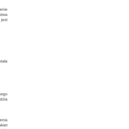
enie
stwa
jest
tała
nego
ędzia
enia
kiet