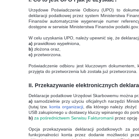
Urzędowe Poświadczenie Odbioru (UPO) to dokument 
deklaracji podatkowej przez system Ministerstwa Finans
Finansów automatycznie wygeneruje numer referencyj
dostępne w serwisie Ministerstwa Finansów podatki.gov.
W celu uzyskania UPO, należy upewnić się, że deklarac
a)
prawidłowo wypełniona,
b)
złożona oraz,
c)
przetworzona.
Poświadczenie odbioru jest kluczowym dokumentem, kt
przyjęta do przetworzenia lub została już przetworzona.
II. Przekazywanie elektronicznych deklar
Deklaracje podatkowe Urzędowi Skarbowemu można prz
a)
samodzielnie
przy użyciu oficjalnych narzędzi Minis
(tutaj tzw.
konta organizacji
, dla którego należy złożyć
USB z
akupionego u dostawcy kluczy
wpinanego do port
b)
za pośrednictwem Serwisu Fakturomanii
przez opcję 
Opcja przekazywania deklaracji podatkowych za po
funkcjonalności konta przez dodanie możliwości prz