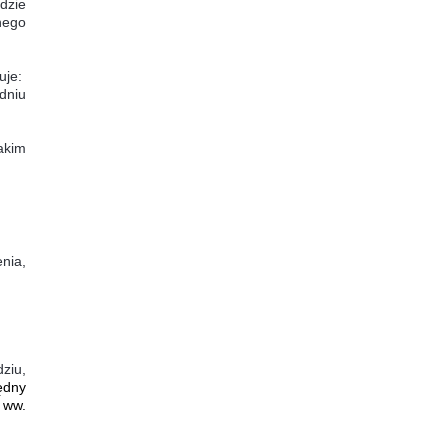
dzie
nego
uje:
dniu
akim
nia,
ziu,
ędny
 ww.