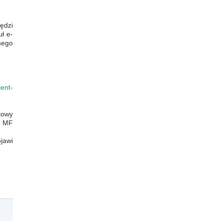
ędzi
ł e-
nego
ient-
kowy
m MF
jawi