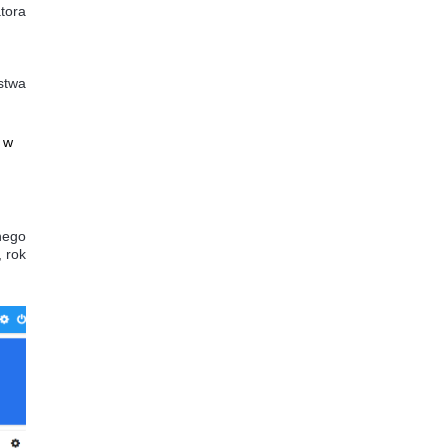
tora
stwa
 w
nego
 rok