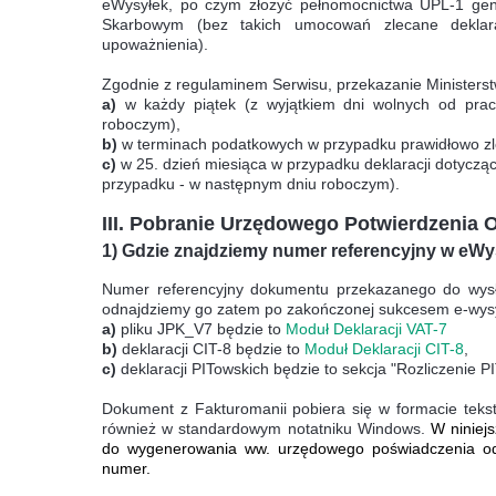
eWysyłek, po czym złożyć pełnomocnictwa UPL-1 ge
Skarbowym (bez takich umocowań zlecane deklar
upoważnienia).
Zgodnie z regulaminem Serwisu, przekazanie Ministerst
a)
w każdy piątek (z wyjątkiem dni wolnych od prac
roboczym),
b)
w terminach podatkowych w przypadku prawidłowo zl
c)
w 25. dzień miesiąca w przypadku deklaracji dotyczą
przypadku - w następnym dniu roboczym).
III. Pobranie Urzędowego Potwierdzenia 
1) Gdzie znajdziemy numer referencyjny w eWy
Numer referencyjny dokumentu przekazanego do wysła
odnajdziemy go zatem po zakończonej sukcesem e-wysyłc
a)
pliku JPK_V7 będzie to
Moduł Deklaracji VAT-7
b)
deklaracji CIT-8 będzie to
Moduł Deklaracji CIT-8
,
c)
deklaracji PITowskich będzie to sekcja "Rozliczenie P
Dokument z Fakturomanii pobiera się w formacie teks
również w standardowym notatniku Windows.
W niniejs
do wygenerowania ww. urzędowego poświadczenia odb
numer.