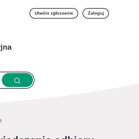
Utwórz zgłoszenie
Zaloguj
yjna
h