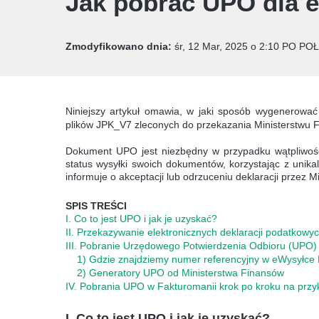
Jak pobrać UPO dla 
Zmodyfikowano dnia:
śr, 12 Mar, 2025 o 2:10 PO P
Niniejszy artykuł omawia,
w jaki sposób wygenerować 
plików JPK_V7 zleconych do przekazania Ministerstwu 
Dokument UPO jest niezbędny w przypadku wątpliwośc
status wysyłki swoich dokumentów, korzystając z unikal
informuje o akceptacji lub odrzuceniu deklaracji przez M
SPIS TREŚCI
I. Co to jest UPO i jak je uzyskać?
II. Przekazywanie elektronicznych deklaracji podatkowy
III. Pobranie Urzędowego Potwierdzenia Odbioru (UPO)
1) Gdzie znajdziemy numer referencyjny w eWysyłce 
2) Generatory UPO od Ministerstwa Finansów
IV. Pobrania UPO w Fakturomanii krok po kroku na przy
I. Co to jest UPO i jak je uzyskać?