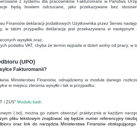
nerowane z systemu dla pracowników Fakturomanii w Państwa Urzę
acje będą bowiem odrzucane, jako przekazywane bez stosow
wu Finansów deklaracji podatkowych Użytkownika przez Serwis następ
y, w takim przypadku deklaracja jest przekazywana w następnym 
econych wysyłek oraz,
cych podatku VAT, chyba że termin wypada w dzień wolny od pracy, w t
Odbioru (UPO)
syłce Fakturomanii?
nia Ministerstwu Finansów, odnajdziemy w module danego rozlicze
e w miejscu zlecenia wysyłki i tak w przypadku:
IT i ZUS"
Modułu kadr
.
towym (.txt), można go zatem otworzyć praktycznie w każdym narzęd
zym pliku tekstowym znajdować się będzie numer referencyjny niezb
ioru oraz link do narzędzia Ministerstwa Finansów obsługującego