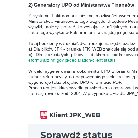
2) Generatory UPO od Ministerstwa Finansów
Z systemu Fakturomanii nie ma możliwości wygener
Ministerstwa Finansów. Z tego względu Urzędowe Pośw
wysyłki, należy pobrać korzystając z oficjalnych na
nadanego wysyłce w Fakturomanii, a znajdującego się w 
Tutaj będziemy wyróżniać dwa rodzaje narzędzi uzależnio
a)
Dla plików JPK - bramka JPK_WEB znajduje się pod
b)
Dla pozostałych plików - deklaracji podatkowyc
eformularz.mf.gov.pl/declaration-client/status
W celu wygenerowania dokumentu UPO z bramki Mini
numer referencyjny do odpowiedniego pola, a następn
wygeneruje takie oficjalne UPO w formacie PDF.
Proces ten jest kluczowy dla potwierdzenia poprawnej w
nam się również kod "200". W przypadku UPO dla JPK_V