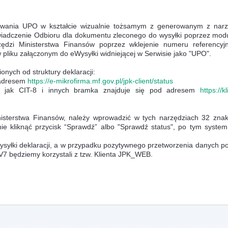
owania UPO w kształcie wizualnie tożsamym z generowanym z narz
iadczenie Odbioru dla dokumentu zleconego do wysyłki poprzez modu
rzędzi Ministerstwa Finansów poprzez wklejenie numeru referencyj
pliku załączonym do eWysyłki widniejącej w Serwisie jako "UPO".
nych od struktury deklaracji:
 adresem
https://e-mikrofirma.mf.gov.pl/jpk-client/status
h jak CIT-8 i innych bramka znajduje się pod adresem
https://kl
sterstwa Finansów, należy wprowadzić w tych narzędziach 32 zna
ie kliknąć przycisk “Sprawdź” albo "Sprawdź status", po tym syste
ysyłki deklaracji, a w przypadku pozytywnego przetworzenia danych po
7 będziemy korzystali z tzw. Klienta JPK_WEB.