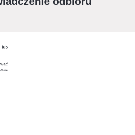
wiadczenie odbioru
 lub
ować
oraz