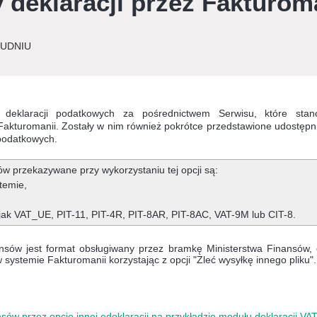
y deklaracji przez Fakturom
OŁUDNIU
a deklaracji podatkowych za pośrednictwem Serwisu, które stan
akturomanii. Zostały w nim również pokrótce przedstawione udostępn
 podatkowych.
ów przekazywane przy wykorzystaniu tej opcji są:
temie,
jak VAT_UE, PIT-11, PIT-4R, PIT-8AR, PIT-8AC, VAT-9M lub CIT-8.
ansów jest format obsługiwany przez bramkę Ministerstwa Finansów, c
systemie Fakturomanii korzystając z opcji "Zleć wysyłkę innego pliku".
nsów przez opcję innej edeklaracji na przykładzie modułu deklaracji VA