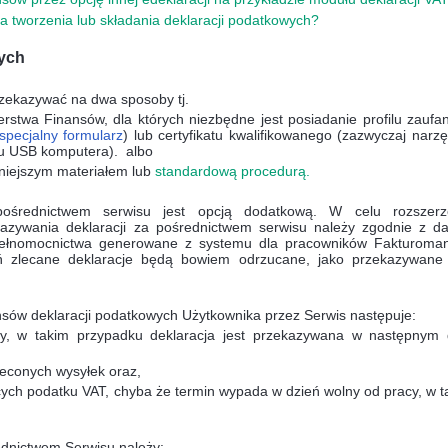
la tworzenia lub składania deklaracji podatkowych?
wych
ekazywać na dwa sposoby tj.
terstwa Finansów, dla których niezbędne jest posiadanie profilu zaufa
specjalny formularz
) lub certyfikatu kwalifikowanego (zazwyczaj narz
u USB komputera).
albo
niejszym materiałem lub
standardową procedurą.
pośrednictwem serwisu jest opcją dodatkową. W celu rozszerz
kazywania deklaracji za pośrednictwem serwisu należy zgodnie z da
 pełnomocnictwa generowane z systemu dla pracowników Fakturoman
 zlecane deklaracje będą bowiem odrzucane, jako przekazywane
sów deklaracji podatkowych Użytkownika przez Serwis następuje:
y, w takim przypadku deklaracja jest przekazywana w następnym 
econych wysyłek oraz,
cych podatku VAT, chyba że termin wypada w dzień wolny od pracy, w t
dnictwem Serwisu należy: