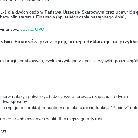
PL-1
dla dwóch osób
w Państwa Urzędzie Skarbowym oraz upewnić się
zy Ministerstwa Finansów (np: telefonicznie następnego dnia),
 Finansów,
pobrać UPO
.
erstwu Finansów przez opcję innej edeklaracji na przykła
aracji podatkowych, czyli korzystając z opcji "e-wysyłki" poszczegól
ajpierw należy ją utworzyć tudzież wygenerować i zapisać na dysku
a dwa sposoby:
e (np: jako korekta), a następnie posługując się funkcją "Pobierz" (lub
rótce przedstawionych w pkt. III niniejszego artykułu.
_V7