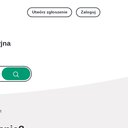
Utwórz zgłoszenie
Zaloguj
yjna
h