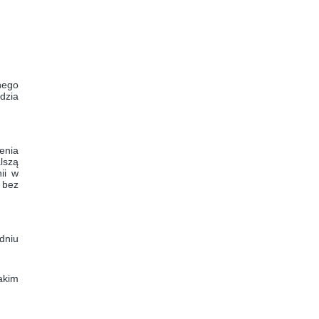
nego
ędzia
enia
lszą
ii w
 bez
dniu
akim