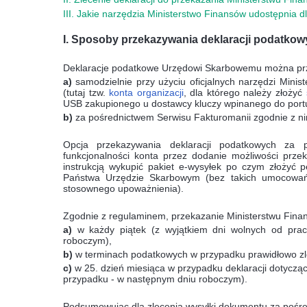
III. Jakie narzędzia Ministerstwo Finansów udostępnia d
I. Sposoby przekazywania deklaracji podatko
Deklaracje podatkowe Urzędowi Skarbowemu można prz
a)
samodzielnie
przy użyciu oficjalnych narzędzi Minis
(tutaj tzw.
konta organizacji
, dla którego należy złożyć
USB z
akupionego u dostawcy kluczy
wpinanego do port
b)
za pośrednictwem Serwisu Fakturomanii zgodnie z ni
Opcja przekazywania deklaracji podatkowych za 
funkcjonalności konta przez dodanie możliwości prze
instrukcją wykupić pakiet e-wysyłek po czym złożyć
Państwa Urzędzie Skarbowym (bez takich umocowań
stosownego upoważnienia).
Zgodnie z regulaminem, przekazanie Ministerstwu Finan
a)
w każdy piątek (z wyjątkiem dni wolnych od prac
roboczym),
b)
w terminach podatkowych w przypadku prawidłowo zl
c)
w 25. dzień miesiąca w przypadku deklaracji dotyczą
przypadku - w następnym dniu roboczym).
Podsumowując dla zlecenia wysyłki dokumentu za pośre