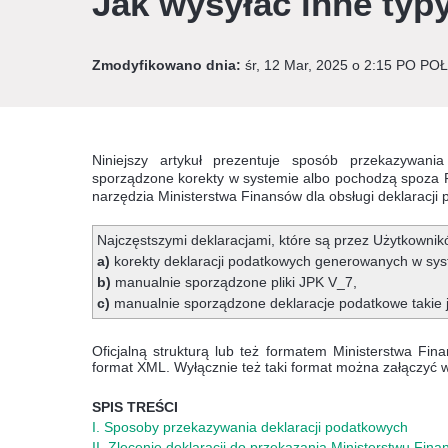
Jak wysyłać inne typ
Zmodyfikowano dnia:
śr, 12 Mar, 2025 o 2:15 PO P
Niniejszy artykuł prezentuje sposób przekazywani
sporządzone korekty w systemie albo pochodzą spoza F
narzędzia Ministerstwa Finansów dla obsługi deklaracji
Najczęstszymi deklaracjami, które są przez Użytkownik
a)
korekty deklaracji podatkowych generowanych w sys
b)
manualnie sporządzone pliki JPK V_7,
c)
manualnie sporządzone deklaracje podatkowe takie 
Oficjalną strukturą lub też formatem Ministerstwa Fin
format XML. Wyłącznie też taki format można załączyć w 
SPIS TREŚCI
I. Sposoby przekazywania deklaracji podatkowych
II. Zlecenie deklaracji do przekazania Ministerstwu Fina