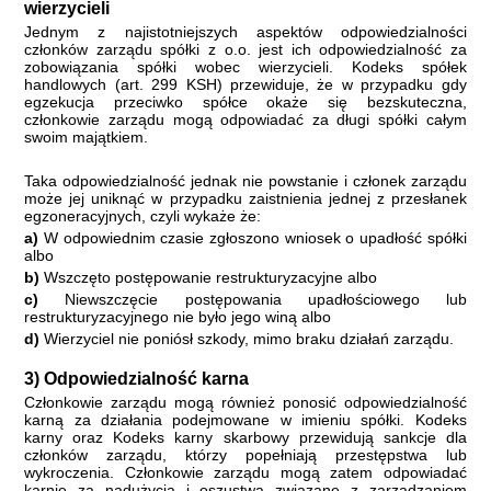
wierzycieli
Jednym z najistotniejszych aspektów odpowiedzialności
członków zarządu spółki z o.o. jest ich odpowiedzialność za
zobowiązania spółki wobec wierzycieli. Kodeks spółek
handlowych (art. 299 KSH) przewiduje, że w przypadku gdy
egzekucja przeciwko spółce okaże się bezskuteczna,
członkowie zarządu mogą odpowiadać za długi spółki całym
swoim majątkiem.
Taka odpowiedzialność jednak nie powstanie i członek zarządu
może jej uniknąć w przypadku zaistnienia jednej z przesłanek
egzoneracyjnych, czyli wykaże że:
a)
W odpowiednim czasie zgłoszono wniosek o upadłość spółki
albo
b)
Wszczęto postępowanie restrukturyzacyjne albo
c)
Niewszczęcie postępowania upadłościowego lub
restrukturyzacyjnego nie było jego winą albo
d)
Wierzyciel nie poniósł szkody, mimo braku działań zarządu.
3) Odpowiedzialność karna
Członkowie zarządu mogą również ponosić odpowiedzialność
karną za działania podejmowane w imieniu spółki. Kodeks
karny oraz Kodeks karny skarbowy przewidują sankcje dla
członków zarządu, którzy popełniają przestępstwa lub
wykroczenia. Członkowie zarządu mogą zatem odpowiadać
karnie za nadużycia i oszustwa związane z zarządzaniem