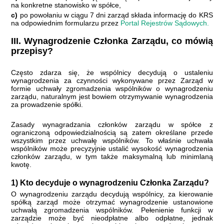
na konkretne stanowisko w spółce,
c)
po powołaniu w ciągu 7 dni zarząd składa informację do KRS
na odpowiednim formularzu przez
Portal Rejestrów Sądowych.
III.
Wynagrodzenie Członka Zarządu, co mówią
przepisy?
Często zdarza się, że wspólnicy decydują o ustaleniu
wynagrodzenia za czynności wykonywane przez Zarząd w
formie uchwały zgromadzenia wspólników o wynagrodzeniu
zarządu, naturalnym jest bowiem otrzymywanie wynagrodzenia
za prowadzenie spółki.
Zasady wynagradzania członków zarządu w spółce z
ograniczoną odpowiedzialnością są zatem określane przede
wszystkim przez uchwałę wspólników. To właśnie uchwała
wspólników może precyzyjnie ustalić wysokość wynagrodzenia
członków zarządu, w tym
także maksymalną lub minimlaną
kwotę.
1) Kto decyduje o wynagrodzeniu Członka Zarządu?
O wynagrodzeniu zarządu decydują wspólnicy, za kierowanie
spółką zarząd może otrzymać wynagrodzenie ustanowione
uchwałą zgromadzenia wspólników. Pełenienie funkcji w
zarządzie może być nieodpłatne albo odpłatne, jednak