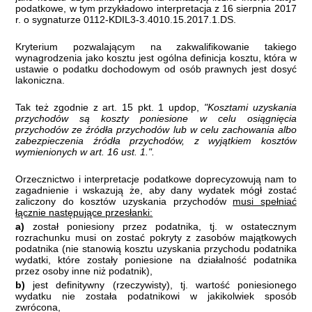
podatkowe, w tym przykładowo interpretacja z 16 sierpnia 2017
r. o sygnaturze 0112-KDIL3-3.4010.15.2017.1.DS.
Kryterium pozwalającym na zakwalifikowanie takiego
wynagrodzenia jako kosztu jest ogólna definicja kosztu, która
w
ustawie o podatku dochodowym od osób prawnych jest dosyć
lakoniczna.
Tak też zgodnie z art. 15 pkt. 1 updop,
"Kosztami uzyskania
przychodów są koszty poniesione w celu osiągnięcia
przychodów ze źródła przychodów lub w celu zachowania albo
zabezpieczenia źródła przychodów, z wyjątkiem kosztów
wymienionych w art. 16 ust. 1.".
Orzecznictwo i interpretacje podatkowe doprecyzowują nam to
zagadnienie i wskazują że, aby dany wydatek mógł zostać
zaliczony do kosztów uzyskania przychodów
musi spełniać
łącznie następujące przesłanki:
a)
został poniesiony przez podatnika, tj. w ostatecznym
rozrachunku musi on zostać pokryty z zasobów majątkowych
podatnika (nie stanowią kosztu uzyskania przychodu podatnika
wydatki, które zostały poniesione na działalność podatnika
przez osoby inne niż podatnik),
b)
jest definitywny (rzeczywisty), tj. wartość poniesionego
wydatku nie została podatnikowi w jakikolwiek sposób
zwrócona,