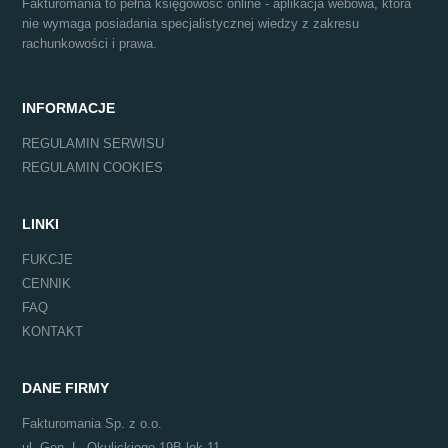
Fakturomania to pełna księgowość online - aplikacja webowa, która
nie wymaga posiadania specjalistycznej wiedzy z zakresu
rachunkowości i prawa.
INFORMACJE
REGULAMIN SERWISU
REGULAMIN COOKIES
LINKI
FUKCJE
CENNIK
FAQ
KONTAKT
DANE FIRMY
Fakturomania Sp. z o.o.
ul. Gen. L. Okulickiego 19B lok 11