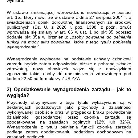
wymiaru.
W ustawie zmieniającej wprowadzono nowelizację w postaci
art. 15., który mówi, że w ustawie z dnia 27 sierpnia 2004 r. o
świadczeniach opieki zdrowotnej finansowanych ze środków
publicznych (Dz. U. z 2020 r. poz. 1398, z późn. zm.6)
wprowadza się zmiany w art. 66 w ust. 1 po pkt 35 poprzez
dodanie pkt 35a w brzmieniu:
„osoby powołane do pełnienia
funkcji na mocy aktu powołania, które z tego tytułu pobierają
wynagrodzenie;”
.
Wynagrodzenie wypłacane na podstawie uchwały członkowi
zarządu będzie zatem odpowiednio niższe o pobraną składkę
zdrowotną, nowy obowiązek wiąże się z obowiązkiem
zgłoszenia takiej osoby do ubezpieczenia zdrowotnego pod
kodem 22 50 na formularzy ZUS ZZA.
2) Opodatkowanie wynagrodzenia zarządu - jak to
wygląda?
Przychody otrzymywane z tego tytułu wykazywane są w
deklaracjach podatkowych jako przychody z działalności
wykonywanej osobiście oraz w przypadku braku pro
wadzenia
działalności gospodarczej przez członka zarządu są
opodatkowane na zasadach ogólnych (12% lub 32%).
Wynagrodzenie z tytułu pełnienia funkcji członka zarządu
podlega zatem opodatkowaniu podatkiem dochodowym na
zasadach ogólnych.