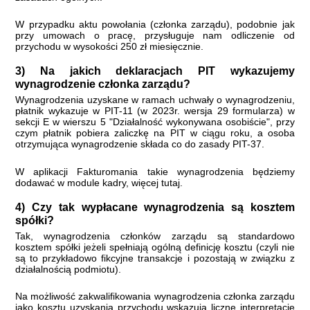
W przypadku aktu powołania (członka zarządu), podobnie jak
przy umowach o pracę, przysługuje nam odliczenie od
przychodu w wysokości 250 zł miesięcznie.
3
) Na jakich deklaracjach PIT wykazujemy
wynagrodzenie członka zarządu?
Wynagrodzenia uzyskane w ramach uchwały o wynagrodzeniu,
płatnik wykazuje w PIT-11 (w 2023r. wersja 29 formularza) w
sekcji E w wierszu 5 "Działalność wykonywana osobiście", przy
czym płatnik pobiera zaliczkę na PIT w ciągu roku, a osoba
otrzymująca wynagrodzenie składa co do zasady PIT-37.
W aplikacji Fakturomania takie wynagrodzenia będziemy
dodawać w module kadry,
więcej tutaj.
4) Czy tak wypłacane wynagrodzenia są kosztem
spółki?
Tak, wynagrodzenia członków zarządu są standardowo
kosztem spółki jeżeli spełniają ogólną definicję kosztu (czyli nie
są to przykładowo fikcyjne transakcje i pozostają w związku z
działalnością podmiotu).
Na możliwość zakwalifikowania wynagrodzenia członka zarządu
jako kosztu uzyskania przychodu wskazują liczne interpretacje