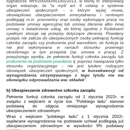
sygnaturze WPI/200000/451/65/2013, w której to interpretacji
organ wskazuje, że
"w myśl art. 6 ustawy o systemie
ubezpieczeń społecznych - o którym wyżej mowa,
obowiązkowo ubezpieczeniom emerytalnemu i rentowym
podlegają m.in. pracownicy oraz osoby wykonujące pracę na
podstawie umowy agencyjnej lub umowy zlecenia albo innej
umowy o świadczenie usług, do której zgodnie z Kodeksem
cywilnym stosuje się przepisy dotyczące zlecenia. Powołany
przepis nie zalicza do ubezpieczonych osoby pełniącej funkcję
członka zarządu czy prokurenta pod warunkiem, że funkcja ta
nie jest wykonywana w ramach stosunku prawnego
określonego w tym przepisie (np. umowa o pracę). Z
powyższego wynika, że pełnienie funkcji członka zarządu lub
prokurenta na podstawie powołania
tj. poprzez nawiązania tylko
stosunku organizacyjnego - nie jest tytułem rodzącym
obowiązek ubezpieczeń społecznych,
w konsekwencji od
wynagrodzenia otrzymywanego z tego tytułu nie ma
obowiązku odprowadzania ww. składek
".
b) Ubezpieczenie zdrowotne członka zarządu
Pełnienie funkcji członka zarządu od 1 stycznia 2022r. w
związku z wejściem w życie tzw. "Polskiego ładu" stanowi
podstawą do objęcia niniejszego wynagrodzenia
ubezpieczeniem zdrowotnym.
Wraz z wejściem "polskiego ładu" z 1 stycznia 2022r.
wypłacane wynagrodzenia na podstawie uchwał podlegają już
ubezpieczeniom zdrowotnym w wysokości 9% podstawy