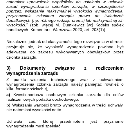
natomiast uprawnienie wspólników do ustalenia w uchwale
zasad wynagradzania członków zarządu, w szczególności
poprzez: wskazanie maksymalnej wysokości wynagrodzenia,
przyznawania członkom zarządu prawa do świadczeń
dodatkowych (np. różnego rodzaju premii) lub maksymalnej ich
wysokości.”
(zob. więcej M. Dumkiewicz [w:] Kodeks spółek
handlowych. Komentarz, Warszawa 2020, art. 203
(1)).
Niezależnie jednak od elastyczności tego rozwiązania w obrocie
przyjmuje się, że wysokość wynagrodzenia powinna być
adekwatna do zakresu wykonywanych obowiązków przez
członka zarządu.
3) Dokumenty związane z rozliczeniem
wynagrodzenia zarządu
Z punktu widzenia technicznego wraz z uchwaleniem
wynagrodzenia członka zarządu należy pamiętać również o
kilku formalnościach tj,
a)
Kwestionariuszu osobowym członka zarządu dla celów
rozliczeniowych podatku dochodowego,
b)
Wskazaniu wartości brutto wynagrodzenia w treści uchwały,
nie natomiast wysokości netto.
Uchwała zaś, której przedmiotem jest przyznanie
wynagrodzenia musi spełniać: