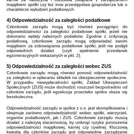
majątkiem spółki czy też inne przestępstwa gospodarcze lub o
charakterze wyłudzeń podatkowych.
4) Odpowiedzialność za zaległości podatkowe
Członkowie zarządu mogą być również pociągnięci do
odpowiedzialności za zaległości podatkowe spółki, jeżeli nie
dokonano wpłaty należnych podatków. Zgodnie z ordynacją
podatkową, członkowie zarządu mogą odpowiadać swoim
majątkiem za zobowiązania podatkowe spółki, jeśli nie podjęli
odpowiednich działań (czyli spełnienie przesłanek
egzoneracyjnych wskazanych w pkt. 2).
5) Odpowiedzialność za zaległości wobec ZUS
Członkowie zarządu mogą również ponosić odpowiedzialność
za zaległości w opłacaniu składek na ubezpieczenie społeczne.
W przypadku niewypłacalności spółki, Zakład Ubezpieczeń
Społecznych (ZUS) może dochodzić roszczeń bezpośrednio od
członków zarządu, jeśli egzekucja przeciwko spółce okaże się
bezskuteczna.
Odpowiedzialność zarządu w spółce z o.o. jest skomplikowana i
obejmuje zarówno odpowiedzialność wobec spółki, wierzycieli,
organów podatkowych, jak i ZUS. Członkowie zarządu muszą
działać z należytą starannością, by uniknąć ryzyka ponoszenia
odpowiedzialności majątkowej, karnej czy cywilnej. Kluczową
kwestią dla członków zarządu jest odpowiednie zarządzanie