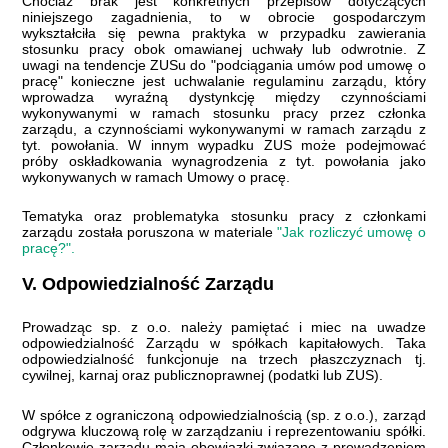
Chociaż brak jest konkretnych przepisów dotyczących
niniejszego zagadnienia, to w obrocie gospodarczym
wykształciła się pewna praktyka w przypadku zawierania
stosunku pracy obok omawianej uchwały lub odwrotnie. Z
uwagi na tendencje ZUSu do "podciągania umów pod umowę o
pracę"
konieczne jest uchwalanie regulaminu zarządu, który
wprowadza wyraźną dystynkcję między czynnościami
wykonywanymi w ramach stosunku pracy przez członka
zarządu, a czynnościami wykonywanymi w ramach zarządu z
tyt. powołania. W innym wypadku ZUS może podejmować
próby oskładkowania wynagrodzenia z tyt. powołania jako
wykonywanych w ramach Umowy o pracę.
Tematyka oraz problematyka stosunku pracy z członkami
zarządu została poruszona w materiale
"Jak rozliczyć umowę o
pracę?".
V. Odpowiedzialność Zarządu
Prowadząc sp. z o.o. należy pamiętać i miec na uwadze
odpowiedzialność Zarządu w spółkach kapitałowych. Taka
odpowiedzialność funkcjonuje na trzech płaszczyznach tj.
cywilnej, karnaj oraz publicznoprawnej (podatki lub ZUS).
W spółce z ograniczoną odpowiedzialnością (sp. z o.o.), zarząd
odgrywa kluczową rolę w zarządzaniu i reprezentowaniu spółki.
Członkowie zarządu mają obowiązki związane z prowadzeniem