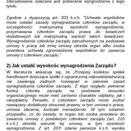
zdecydowanie zalecane jest pobieranie wyngrodzenia z tego
tytułu.
Zgodnie z dyspozycją art. 203 k.s.h.
"Uchwała wspólników
może ustalać zasady wynagradzania członków zarządu, w
szczególności maksymalną wysokość wynagrodzenia,
przyznawania członkom zarządu prawa do świadczeń
dodatkowych lub maksymalną wartość takich świadczeń.
Wynagrodzenie członków zarządu zatrudnionych na podstawie
umowy o pracę lub innej umowy określa organ albo osoba
powołana uchwałą zgromadzenia wspólników do zawarcia
umowy z członkiem zarządu."
2) Jak ustalić wysokośc wynagrodzenia Zarządu?
W literaturze wskazuje się, że
„Przepisy kodeksu spółek
handlowych dotyczące spółki z ograniczoną odpowiedzialnością
nie zawierają żadnych rozwiązań w zakresie zasad
wynagradzania członków zarządu. Z tego względu pełnienie
funkcji członka zarządu na podstawie stosunku
organizacyjnego może mieć zarówno charakter odpłatny, jak i
nieodpłatny. Ponadto, z członkiem zarządu może zostać
nawiązany dodatkowy stosunek prawny, w tym umowa o pracę,
umowa zlecenia, kontrakt menadżerski. W tym ostatnim
przypadku, co do zasady, to organ lub osoba powołana do
zawarcia umowy z powołanym członkiem zarządu (art. 210
k.s.h.) określa warunki tej umowy, w tym wysokość
wynagrodzenia. Z art. 203¹ zdanie pierwsze k.s.h. wynika