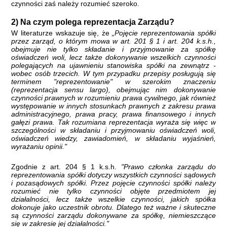
czynności zaś należy rozumieć szeroko.
2) Na czym polega reprezentacja Zarządu?
W literaturze wskazuje się, że
„Pojęcie reprezentowania spółki
przez zarząd, o którym mowa w art. 201 § 1 i art. 204 k.s.h.,
obejmuje nie tylko składanie i przyjmowanie za spółkę
oświadczeń woli, lecz także dokonywanie wszelkich czynności
polegających na ujawnieniu stanowiska spółki na zewnątrz -
wobec osób trzecich. W tym przypadku przepisy posługują się
terminem "reprezentowanie" w szerokim znaczeniu
(reprezentacja sensu largo), obejmując nim dokonywanie
czynności prawnych w rozumieniu prawa cywilnego, jak również
występowanie w innych stosunkach prawnych z zakresu prawa
administracyjnego, prawa pracy, prawa finansowego i innych
gałęzi prawa. Tak rozumiana reprezentacja wyraża się więc w
szczególności w składaniu i przyjmowaniu oświadczeń woli,
oświadczeń wiedzy, zawiadomień, w składaniu wyjaśnień,
wyrażaniu opinii."
Zgodnie z art. 204 § 1 k.s.h.
"Prawo członka zarządu do
reprezentowania spółki dotyczy wszystkich czynności sądowych
i pozasądowych spółki. Przez pojęcie czynności spółki należy
rozumieć nie tylko czynności objęte przedmiotem jej
działalności, lecz także wszelkie czynności, jakich spółka
dokonuje jako uczestnik obrotu. Dlatego też ważne i skuteczne
są czynności zarządu dokonywane za spółkę, niemieszczące
się w zakresie jej działalności."