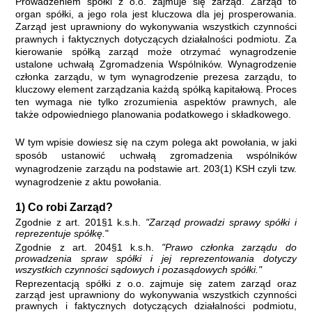
Prowadzeniem spółki z o.o. zajmuje się zarząd. Zarząd to
organ spółki, a jego rola jest kluczowa dla jej prosperowania.
Zarząd jest uprawniony do wykonywania wszystkich czynności
prawnych i faktycznych dotyczących działalności podmiotu. Za
kierowanie spółką zarząd może otrzymać wynagrodzenie
ustalone uchwałą Zgromadzenia Wspólników.
Wynagrodzenie
członka zarządu, w tym wynagrodzenie prezesa zarządu, to
kluczowy element zarządzania każdą spółką kapitałową. Proces
ten wymaga nie tylko zrozumienia aspektów prawnych, ale
także odpowiedniego planowania podatkowego i składkowego.
W tym wpisie dowiesz się na czym polega akt powołania, w jaki
sposób ustanowić uchwałą zgromadzenia wspólników
wynagrodzenie zarządu na podstawie art. 203(1) KSH czyli tzw.
wynagrodzenie z aktu powołania.
1) Co robi Zarząd?
Zgodnie z art. 201§1 k.s.h.
"Zarząd prowadzi sprawy spółki i
reprezentuje spółkę.
"
Zgodnie z art. 204§1 k.s.h.
"Prawo członka zarządu do
prowadzenia spraw spółki i jej reprezentowania dotyczy
wszystkich czynności sądowych i pozasądowych spółki."
Reprezentacją spółki z o.o. zajmuje się zatem zarząd oraz
zarząd jest uprawniony do wykonywania wszystkich czynności
prawnych i faktycznych dotyczących działalności podmiotu,