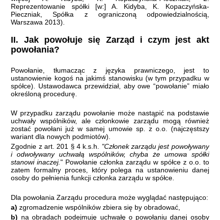
Reprezentowanie spółki [w:] A. Kidyba, K. Kopaczyńska-
Pieczniak, Spółka z ograniczoną odpowiedzialnością,
Warszawa 2013).
II.
Jak powołuje się Zarząd i czym jest akt
powołania?
Powołanie, tłumacząc z języka prawniczego, jest to
ustanowienie kogoś na jakimś stanowisku (w tym przypadku w
spółce). Ustawodawca przewidział, aby owe “powołanie” miało
określoną procedurę.
W przypadku zarządu powołanie może nastąpić na podstawie
uchwały wspólników, ale członkowie zarządu mogą również
zostać powołani już w samej umowie sp. z o.o. (najczęstszy
wariant dla nowych podmiotów).
Zgodnie z art. 201 § 4 k.s.h.
"Członek zarządu jest powoływany
i odwoływany uchwałą wspólników, chyba że umowa spółki
stanowi inaczej.
"
Powołanie członka zarządu w spółce z o.o. to
zatem formalny proces, który polega na ustanowieniu danej
osoby do pełnienia funkcji członka zarządu w spółce.
Dla powołania Zarządu procedura może wyglądać następująco:
a)
zgromadzenie wspólników zbiera się by obradować,
b)
na obradach podejmuję uchwałę o powołaniu danej osoby