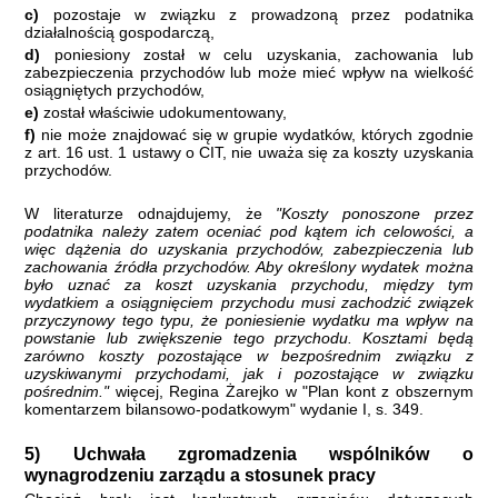
c)
pozostaje w związku z prowadzoną przez podatnika
działalnością gospodarczą,
d)
poniesiony został w celu uzyskania, zachowania lub
zabezpieczenia przychodów lub może mieć wpływ na wielkość
osiągniętych przychodów,
e)
został właściwie udokumentowany,
f)
nie może znajdować się w grupie wydatków, których zgodnie
z art. 16 ust. 1 ustawy o CIT, nie uważa się za koszty uzyskania
przychodów.
W literaturze odnajdujemy, że
"Koszty ponoszone przez
podatnika należy zatem oceniać pod kątem ich celowości, a
więc dążenia do uzyskania przychodów, zabezpieczenia lub
zachowania źródła przychodów. Aby określony wydatek można
było uznać za koszt uzyskania przychodu, między tym
wydatkiem a osiągnięciem przychodu musi zachodzić związek
przyczynowy tego typu, że poniesienie wydatku ma wpływ na
powstanie lub zwiększenie tego przychodu. Kosztami będą
zarówno koszty pozostające w bezpośrednim związku z
uzyskiwanymi przychodami, jak i pozostające w związku
pośrednim."
więcej, Regina Żarejko w "Plan kont z obszernym
komentarzem bilansowo-podatkowym" wydanie I, s. 349.
5) Uchwała zgromadzenia wspólników o
wynagrodzeniu zarządu a stosunek pracy