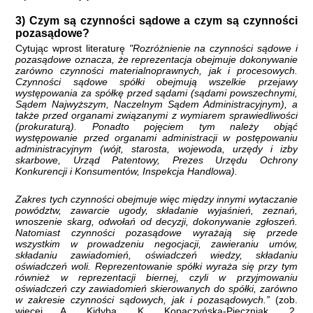
3) Czym są czynności sądowe a czym są czynności
pozasądowe?
Cytując wprost literaturę
"Rozróżnienie na czynności sądowe i
pozasądowe oznacza, że reprezentacja obejmuje dokonywanie
zarówno czynności materialnoprawnych, jak i procesowych.
Czynności sądowe spółki obejmują wszelkie przejawy
występowania za spółkę przed sądami (sądami powszechnymi,
Sądem Najwyższym, Naczelnym Sądem Administracyjnym), a
także przed organami związanymi z wymiarem sprawiedliwości
(prokuraturą). Ponadto pojęciem tym należy objąć
występowanie przed organami administracji w postępowaniu
administracyjnym (wójt, starosta, wojewoda, urzędy i izby
skarbowe, Urząd Patentowy, Prezes Urzędu Ochrony
Konkurencji i Konsumentów, Inspekcja Handlowa).
Zakres tych czynności obejmuje więc między innymi wytaczanie
powództw, zawarcie ugody, składanie wyjaśnień, zeznań,
wnoszenie skarg, odwołań od decyzji, dokonywanie zgłoszeń.
Natomiast czynności pozasądowe wyrażają się przede
wszystkim w prowadzeniu negocjacji, zawieraniu umów,
składaniu zawiadomień, oświadczeń wiedzy, składaniu
oświadczeń woli. Reprezentowanie spółki wyraża się przy tym
również w reprezentacji biernej, czyli w przyjmowaniu
oświadczeń czy zawiadomień skierowanych do spółki, zarówno
w zakresie czynności sądowych, jak i pozasądowych.”
(zob.
więcej A. Kidyba, K. Kopaczyńska-Pieczniak, 2.