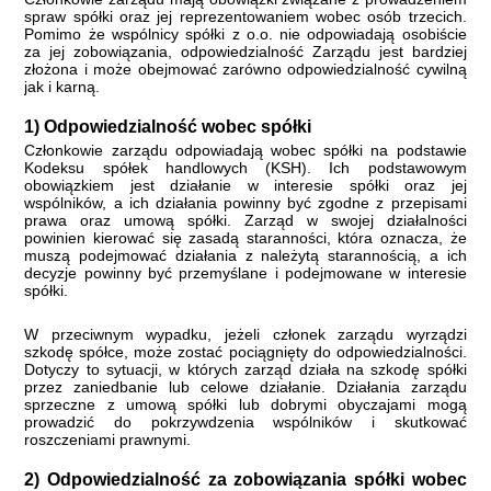
spraw spółki oraz jej reprezentowaniem wobec osób trzecich.
Pomimo że wspólnicy spółki z o.o. nie odpowiadają osobiście
za jej zobowiązania, odpowiedzialność Zarządu jest bardziej
złożona i może obejmować zarówno odpowiedzialność cywilną
jak i karną.
1) Odpowiedzialność wobec spółki
Członkowie zarządu odpowiadają wobec spółki na podstawie
Kodeksu spółek handlowych (KSH). Ich podstawowym
obowiązkiem jest działanie w interesie spółki oraz jej
wspólników, a ich działania powinny być zgodne z przepisami
prawa oraz umową spółki. Zarząd w swojej działalności
powinien kierować się zasadą staranności, która oznacza, że
muszą podejmować działania z należytą starannością, a ich
decyzje powinny być przemyślane i podejmowane w interesie
spółki.
W przeciwnym wypadku, jeżeli członek zarządu wyrządzi
szkodę spółce, może zostać pociągnięty do odpowiedzialności.
Dotyczy to sytuacji, w których zarząd działa na szkodę spółki
przez zaniedbanie lub celowe działanie. Działania zarządu
sprzeczne z umową spółki lub dobrymi obyczajami mogą
prowadzić do pokrzywdzenia wspólników i skutkować
roszczeniami prawnymi.
2) Odpowiedzialność za zobowiązania spółki wobec