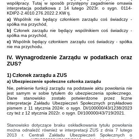
współpracy. Tutaj w sposób przystępny zagadnienie omawia
interpretacja podatkowa z 14 lutego 2023r. o sygn. 0114-
KDIP2-2.4010.276.2022.2.KW
tj.
a)
Wspólnik nie będący członkiem zarządu coś świadczy -
spółka ma przychód,
b)
Członek zarządu nie będący wspólnikiem coś świadczy -
spółka ma przychód,
c)
Wspólnik będący członkiem zarządu coś świadczy - spółka
nie ma przychodu.
IV. Wynagrodzenie Zarządu w podatkach oraz
ZUS?
1) Członek zarządu a ZUS
a) Ubezpieczenie społeczne członka zarządu
Nie, pełnienie funkcji zarządu na podstawie aktu powołania nie
jest samym w sobie tytułem do ubezpieczenia społecznego.
Dane stanowisko zostało potwierdzone przez liczne
interpretacje Zakładu Ubezpieczeń Społecznych przykładowo
pismem z 11 stycznia 2024r. o sygn. DI/100000/43/1238/2023
czy też z 12 stycznia 2022r. o sygn. DI/100000/43/719/2021.
Stanowisko dotyczące braku oskładkowania tytułu powołania
można odnaleźć również w interpretacji ZUS z dnia 7 lutego
2013 r. Centrali Zakładu Ubezpieczeń Społecznych o