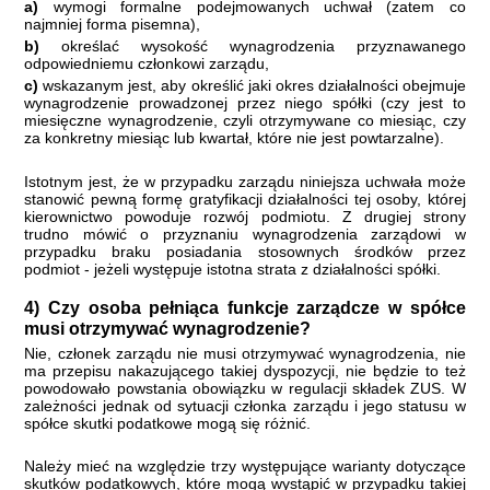
a)
wymogi formalne podejmowanych uchwał (zatem co
najmniej forma pisemna),
b)
określać wysokość wynagrodzenia przyznawanego
odpowiedniemu członkowi zarządu,
c)
wskazanym jest, aby określić jaki okres działalności obejmuje
wynagrodzenie prowadzonej przez niego spółki (czy jest to
miesięczne wynagrodzenie, czyli otrzymywane co miesiąc, czy
za konkretny miesiąc lub kwartał, które nie jest powtarzalne).
Istotnym jest, że w przypadku zarządu niniejsza uchwała może
stanowić pewną formę gratyfikacji działalności tej osoby, której
kierownictwo powoduje rozwój podmiotu. Z drugiej strony
trudno mówić o przyznaniu wynagrodzenia zarządowi w
przypadku braku posiadania stosownych środków przez
podmiot - jeżeli występuje istotna strata z działalności spółki.
4) Czy osoba pełniąca funkcje zarządcze w spółce
musi otrzymywać wynagrodzenie?
Nie, członek zarządu nie musi otrzymywać wynagrodzenia, nie
ma przepisu nakazującego takiej dyspozycji, nie będzie to też
powodowało powstania obowiązku w regulacji składek ZUS. W
zależności jednak od sytuacji członka zarządu i jego statusu w
spółce skutki podatkowe mogą się różnić.
Należy mieć na względzie trzy występujące warianty dotyczące
skutków podatkowych, które mogą wystąpić w przypadku takiej