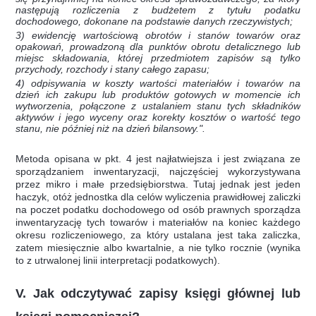
następują rozliczenia z budżetem z tytułu podatku
dochodowego, dokonane na podstawie danych rzeczywistych;
3) ewidencję wartościową obrotów i stanów towarów oraz
opakowań, prowadzoną dla punktów obrotu detalicznego lub
miejsc składowania, której przedmiotem zapisów są tylko
przychody, rozchody i stany całego zapasu;
4) odpisywania w koszty wartości materiałów i towarów na
dzień ich zakupu lub produktów gotowych w momencie ich
wytworzenia, połączone z ustalaniem stanu tych składników
aktywów i jego wyceny oraz korekty kosztów o wartość tego
stanu, nie później niż na dzień bilansowy.".
Metoda opisana w pkt. 4 jest najłatwiejsza i jest związana ze
sporządzaniem inwentaryzacji, najczęściej wykorzystywana
przez mikro i małe przedsiębiorstwa. Tutaj jednak jest jeden
haczyk, otóż jednostka dla celów wyliczenia prawidłowej zaliczki
na poczet podatku dochodowego od osób prawnych sporządza
inwentaryzację tych towarów i materiałów na koniec każdego
okresu rozliczeniowego, za który ustalana jest taka zaliczka,
zatem miesięcznie albo kwartalnie, a nie tylko rocznie (wynika
to z utrwalonej linii interpretacji podatkowych).
V. Jak odczytywać zapisy księgi głównej lub