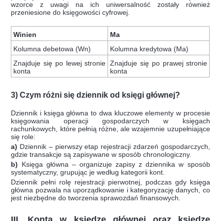
wzorce z uwagi na ich uniwersalność zostały również
przeniesione do księgowości cyfrowej.
Winien
Ma
Kolumna debetowa (Wn)
Kolumna kredytowa (Ma)
Znajduje się po lewej stronie
Znajduje się po prawej stronie
konta
konta
3) Czym różni się dziennik od księgi głównej?
Dziennik i księga główna to dwa kluczowe elementy w procesie
księgowania operacji gospodarczych w księgach
rachunkowych, które pełnią różne, ale wzajemnie uzupełniające
się role:
a)
Dziennik – pierwszy etap rejestracji zdarzeń gospodarczych,
gdzie transakcje są zapisywane w sposób chronologiczny.
b)
Księga główna – organizuje zapisy z dziennika w sposób
systematyczny, grupując je według kategorii kont.
Dziennik pełni rolę rejestracji pierwotnej, podczas gdy księga
główna pozwala na uporządkowanie i kategoryzację danych, co
jest niezbędne do tworzenia sprawozdań finansowych.
III. Konta w księdze głównej oraz księdze