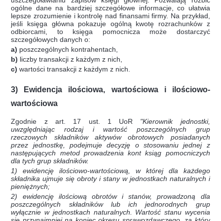
ogólne dane na bardziej szczegółowe informacje, co ułatwia
lepsze zrozumienie i kontrolę nad finansami firmy. Na przykład,
jeśli księga główna pokazuje ogólną kwotę rozrachunków z
odbiorcami, to księga pomocnicza może dostarczyć
szczegółowych danych o:
a)
poszczególnych kontrahentach,
b)
liczby transakcji z każdym z nich,
c)
wartości transakcji z każdym z nich.
3) Ewidencja ilościowa, wartościowa i ilościowo-
wartościowa
Zgodnie z art. 17 ust. 1 UoR
"Kierownik jednostki,
uwzględniając rodzaj i wartość poszczególnych grup
rzeczowych składników aktywów obrotowych posiadanych
przez jednostkę, podejmuje decyzję o stosowaniu jednej z
następujących metod prowadzenia kont ksiąg pomocniczych
dla tych grup składników.
1) ewidencję ilościowo-wartościową, w której dla każdego
składnika ujmuje się obroty i stany w jednostkach naturalnych i
pieniężnych;
2) ewidencję ilościową obrotów i stanów, prowadzoną dla
poszczególnych składników lub ich jednorodnych grup
wyłącznie w jednostkach naturalnych. Wartość stanu wycenia
się przynajmniej na koniec okresu sprawozdawczego, za który