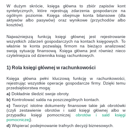
W dużym skrócie, księga główna to zbiór zapisów kont
syntetycznych, które rejestrują zdarzenia gospodarcze na
ogólnym poziomie. Księga obejmuje konta bilansowe (dla
aktywów albo pasywów) oraz wynikowe (przychodów albo
kosztów).
Najważniejszą funkcją księgi głównej jest rejestrowanie
wszystkich zdarzeń gospodarczych na kontach księgowych. To
właśnie te konta pozwalają firmom na bieżąco analizować
swoją sytuację finansową. Księga główna jest również nieco
czytelniejsza od dziennika ksiąg rachunkowych.
1) Rola księgi głównej w rachunkowości
Księga główna pełni kluczową funkcję w rachunkowości,
rejestrując wszystkie operacje gospodarcze firmy. Dzięki temu
przedsiębiorstwa mogą:
a)
Dokładnie śledzić swoje obroty.
b)
Kontrolować salda na poszczególnych kontach.
c)
Tworzyć istotne dokumenty finansowe takie jak obrotówki
(czyli zestawienie obrotów i sald księgi głównej albo w
przypadku księgi pomocniczej
obrotów i sald księgi
pomocniczej
).
d)
Wspierać podejmowanie trafnych decyzji biznesowych.