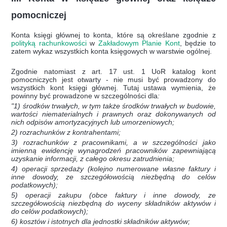
pomocniczej
Konta księgi głównej to konta, które są określane zgodnie z
polityką rachunkowości
w
Zakładowym Planie Kont
, będzie to
zatem wykaz wszystkich konta księgowych w warstwie ogólnej.
Zgodnie natomiast z art. 17 ust. 1 UoR
katalog kont
pomocniczych jest otwarty - nie musi być prowadzony do
wszystkich kont księgi głównej. Tutaj ustawa wymienia, że
powinny być prowadzone w szczególności dla
:
"1) środków trwałych, w tym także środków trwałych w budowie,
wartości niematerialnych i prawnych oraz dokonywanych od
nich odpisów amortyzacyjnych lub umorzeniowych;
2) rozrachunków z kontrahentami;
3) rozrachunków z pracownikami, a w szczególności jako
imienną ewidencję wynagrodzeń pracowników zapewniającą
uzyskanie informacji, z całego okresu zatrudnienia;
4) operacji sprzedaży (kolejno numerowane własne faktury i
inne dowody, ze szczegółowością niezbędną do celów
podatkowych);
5) operacji zakupu (obce faktury i inne dowody, ze
szczegółowością niezbędną do wyceny składników aktywów i
do celów podatkowych);
6) kosztów i istotnych dla jednostki składników aktywów;