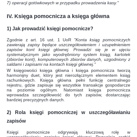
7) operacji gotówkowych w przypadku prowadzenia kasy."
IV. Księga pomocnicza a księga główna
1) Jak prowadzić księgi pomocnicze?
Zgodnie z art. 16 ust. 1 UoR
"Konta ksiąg pomocniczych
zawierają zapisy będące uszczegółowieniem i uzupełnieniem
zapisów kont księgi głównej. Prowadzi się je w ujęciu
systematycznym jako wyodrębniony system ksiąg, kartotek
(zbiorów kont), komputerowych zbiorów danych, uzgodniony z
saldami i zapisami na kontach księgi głównej."
W księgowości księga główna i księga pomocnicza tworzą
harmonijny duet, który jest nierozłącznym elementem ksiąg
rachunkowych. Księga główna pełni funkcję centralnego
rejestru, gdzie zapisuje się wszystkie transakcje gospodarcze
na poziomie ogólnym. Natomiast księga pomocnicza
wprowadza szczegółowość do tych zapisów, dostarczając
bardziej precyzyjnych danych.
2) Rola księgi pomocniczej w uszczegóławianiu
zapisów
Księgi pomocnicze odgrywają kluczową rolę w
uszczegóławianiu zapisów księgi głównej. Pozwalają rozbić