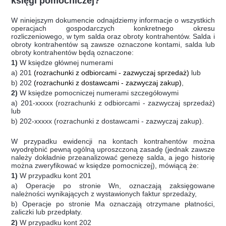
księgi pomocniczej?
W niniejszym dokumencie odnajdziemy informacje o wszystkich
operacjach gospodarczych konkretnego okresu
rozliczeniowego, w tym salda oraz obroty kontrahentów. Salda i
obroty kontrahentów są zawsze oznaczone kontami, salda lub
obroty kontrahentów będą oznaczone:
1)
W księdze głównej numerami
a) 201
(rozrachunki z odbiorcami - zazwyczaj sprzedaż)
lub
b) 202
(rozrachunki z dostawcami - zazwyczaj zakup)
,
2)
W księdze pomocniczej numerami szczegółowymi
a) 201-xxxxx (rozrachunki z odbiorcami - zazwyczaj sprzedaż)
lub
b) 202-xxxxx (rozrachunki z dostawcami - zazwyczaj zakup).
W przypadku ewidencji na kontach kontrahentów można
wyodrębnić pewną ogólną uproszczoną zasadę (jednak zawsze
należy dokładnie przeanalizować genezę salda, a jego historię
można zweryfikować w księdze pomocniczej), mówiącą że:
1)
W przypadku kont 201
a) Operacje po stronie Wn, oznaczają zaksięgowane
należności wynikających z wystawionych faktur sprzedaży,
b) Operacje po stronie Ma oznaczają otrzymane płatności,
zaliczki lub przedpłaty.
2)
W przypadku kont 202