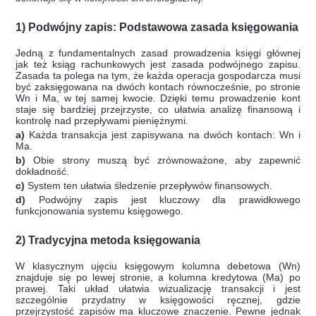
1) Podwójny zapis: Podstawowa zasada księgowania
Jedną z fundamentalnych zasad prowadzenia księgi głównej
jak też ksiąg rachunkowych jest zasada podwójnego zapisu.
Zasada ta polega na tym, że każda operacja gospodarcza musi
być zaksięgowana na dwóch kontach równocześnie, po stronie
Wn i Ma, w tej samej kwocie.
Dzięki temu prowadzenie kont
staje się bardziej przejrzyste, co ułatwia analizę finansową i
kontrolę nad przepływami pieniężnymi.
a)
Każda transakcja jest zapisywana na dwóch kontach: Wn i
Ma.
b)
Obie strony muszą być zrównoważone, aby zapewnić
dokładność.
c)
System ten ułatwia śledzenie przepływów finansowych.
d)
Podwójny zapis jest kluczowy dla prawidłowego
funkcjonowania systemu księgowego.
2) Tradycyjna metoda księgowania
W klasycznym ujęciu księgowym kolumna debetowa (Wn)
znajduje się po lewej stronie, a kolumna kredytowa (Ma) po
prawej. Taki układ ułatwia wizualizację transakcji i jest
szczególnie przydatny w księgowości ręcznej, gdzie
przejrzystość zapisów ma kluczowe znaczenie. Pewne jednak