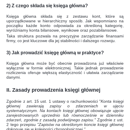
2) Z czego składa się księga główna?
Księga główna składa się z zestawu kont, które są
uporządkowane w hierarchiczny sposób. Jak wspomniano na
początku każde konto odpowiada za określoną kategorię,
wyróżniamy konta bilansowe, wynikowe oraz pozabilansowe.
Taka struktura pozwala na precyzyjne zarządzanie finansami
firmy, co jest kluczowe dla jej stabilności i dalszego rozwoju.
3) Jak prowadzić księgę główną w praktyce?
Księga główna może być obecnie prowadzona już właściwie
wyłącznie w formie elektronicznej. Takie jednak prowadzenie
rozliczenia oferuje większą elastyczność i ułatwia zarządzanie
danymi.
II. Zasady prowadzenia księgi głównej
Zgodnie z art. 15 ust. 1 ustawy o rachunkowości "
Konta księgi
głównej zawierają zapisy o zdarzeniach w ujęciu
systematycznym. Na kontach księgi głównej obowiązuje ujęcie
zarejestrowanych uprzednio lub równocześnie w dzienniku
zdarzeń, zgodnie z zasadą podwójnego zapisu."
Zgodnie z ust.
2 tego przepisu
"Zapisów na określonym koncie księgi głównej
dokonuje się w kolejności chronologicznej."